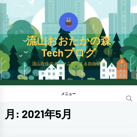
コ
ン
テ
ン
流山おおたかの森
ツ
へ
Techブログ
ス
流山在住のエンジニアによる自由研究
キ
ッ
プ
メニュー
月:
2021年5月