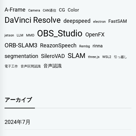
A-Frame
CG
Color
Camera
CAN通信
DaVinci Resolve
deepspeed
FastSAM
electron
OBS_Studio
OpenFX
jetson
LLM
MMD
ORB-SLAM3
ReazonSpeech
rinna
Rembg
SLAM
segmentation
SileroVAD
three.js
WSL2
引っ越し
音声認識
電子工作
音声区間認識
アーカイブ
2024年7月