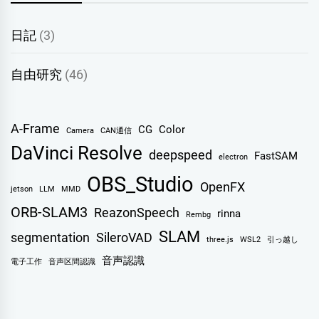
日記
(3)
自由研究
(46)
A-Frame
CG
Color
Camera
CAN通信
DaVinci Resolve
deepspeed
FastSAM
electron
OBS_Studio
OpenFX
jetson
LLM
MMD
ORB-SLAM3
ReazonSpeech
rinna
Rembg
SLAM
segmentation
SileroVAD
three.js
WSL2
引っ越し
音声認識
電子工作
音声区間認識