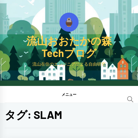
コ
ン
テ
ン
流山おおたかの森
ツ
へ
Techブログ
ス
流山在住のエンジニアによる自由研究
キ
ッ
プ
メニュー
タグ:
SLAM