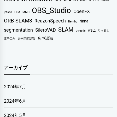
FastSAM
electron
OBS_Studio
OpenFX
jetson
LLM
MMD
ORB-SLAM3
ReazonSpeech
rinna
Rembg
SLAM
segmentation
SileroVAD
three.js
WSL2
引っ越し
音声認識
電子工作
音声区間認識
アーカイブ
2024年7月
2024年6月
2024年5月