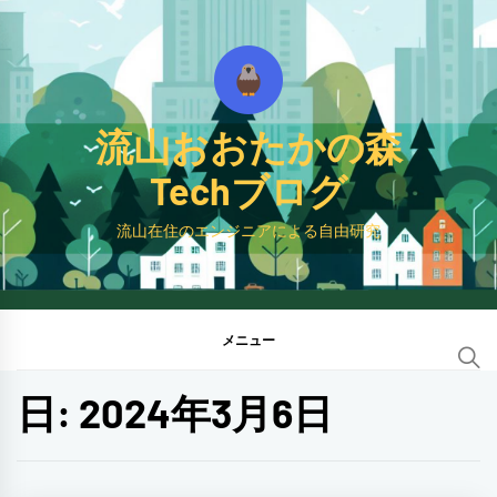
コ
ン
テ
ン
流山おおたかの森
ツ
へ
Techブログ
ス
流山在住のエンジニアによる自由研究
キ
ッ
プ
メニュー
日:
2024年3月6日